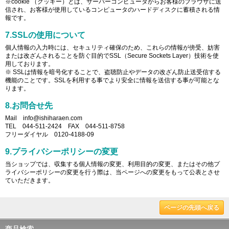
※cookie （クッキー）とは、サーバーコンピュータからお客様のブラウザに送
信され、お客様が使用しているコンピュータのハードディスクに蓄積される情
報です。
7.SSLの使用について
個人情報の入力時には、セキュリティ確保のため、これらの情報が傍受、妨害
または改ざんされることを防ぐ目的でSSL（Secure Sockets Layer）技術を使
用しております。
※ SSLは情報を暗号化することで、盗聴防止やデータの改ざん防止送受信する
機能のことです。SSLを利用する事でより安全に情報を送信する事が可能とな
ります。
8.お問合せ先
Mail info@ishiharaen.com
TEL 044-511-2424 FAX 044-511-8758
フリーダイヤル 0120-4188-09
9.プライバシーポリシーの変更
当ショップでは、収集する個人情報の変更、利用目的の変更、またはその他プ
ライバシーポリシーの変更を行う際は、当ページへの変更をもって公表とさせ
ていただきます。
ページの先頭へ戻る
商品検索