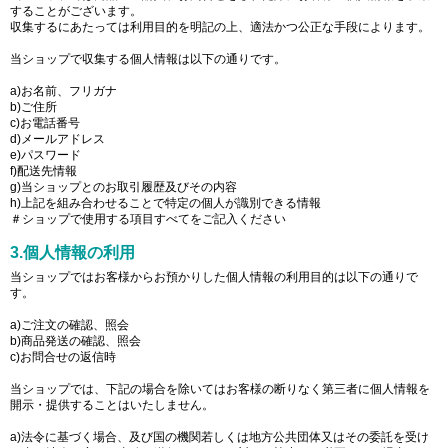
することがございます。
収集するにあたっては利用目的を明記の上、適法かつ公正な手段によります。
当ショップで収集する個人情報は以下の通りです。
a)お名前、フリガナ
b)ご住所
c)お電話番号
d)メールアドレス
e)パスワード
f)配送先情報
g)当ショップとのお取引履歴及びその内容
h)上記を組み合わせることで特定の個人が識別できる情報
＃ショップで使用する項目すべてをご記入ください
3.個人情報の利用
当ショップではお客様からお預かりした個人情報の利用目的は以下の通りで
す。
a)ご注文の確認、照会
b)商品発送の確認、照会
c)お問合せの返信時
当ショップでは、下記の場合を除いてはお客様の断りなく第三者に個人情報を
開示・提供することはいたしません。
a)法令に基づく場合、及び国の機関若しくは地方公共団体又はその委託を受け