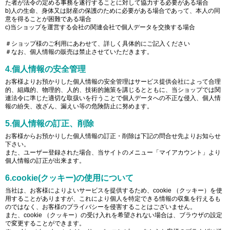
た者が法令の定める事務を遂行することに対して協力する必要がある場合
b)人の生命、身体又は財産の保護のために必要がある場合であって、本人の同
意を得ることが困難である場合
c)当ショップを運営する会社の関連会社で個人データを交換する場合
＃ショップ様のご利用にあわせて、詳しく具体的にご記入ください
＃なお、個人情報の販売は禁止させていただきます。
4.個人情報の安全管理
お客様よりお預かりした個人情報の安全管理はサービス提供会社によって合理
的、組織的、物理的、人的、技術的施策を講じるとともに、当ショップでは関
連法令に準じた適切な取扱いを行うことで個人データへの不正な侵入、個人情
報の紛失、改ざん、漏えい等の危険防止に努めます。
5.個人情報の訂正、削除
お客様からお預かりした個人情報の訂正・削除は下記の問合せ先よりお知らせ
下さい。
また、ユーザー登録された場合、当サイトのメニュー「マイアカウント」より
個人情報の訂正が出来ます。
6.cookie(クッキー)の使用について
当社は、お客様によりよいサービスを提供するため、cookie （クッキー）を使
用することがありますが、これにより個人を特定できる情報の収集を行えるも
のではなく、お客様のプライバシーを侵害することはございません。
また、cookie （クッキー）の受け入れを希望されない場合は、ブラウザの設定
で変更することができます。