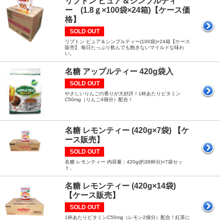
リプトン ピュア＆シンプルティ
ー (1.8ｇ×100袋×24箱)【ケース価
格】
SOLD OUT
リプトン ピュア＆シンプルティー(100袋)×24箱【ケース
販売】 毎日たっぷり飲んでも飽きないマイルドな味わ
い。
名糖 アップルティー 420g袋入
SOLD OUT
やさしいりんごの香りが大好評！1杯あたりビタミン
C50mg（りんご4個分）配合！
名糖 レモンティー (420g×7袋) 【ケ
ース販売】
SOLD OUT
名糖 レモンティー 内容量：420g(約38杯分)×7袋セッ
ト。
名糖 レモンティー (420g×14袋)
【ケース販売】
SOLD OUT
1杯あたりビタミンC50mg（レモン2個分）配合！紅茶に