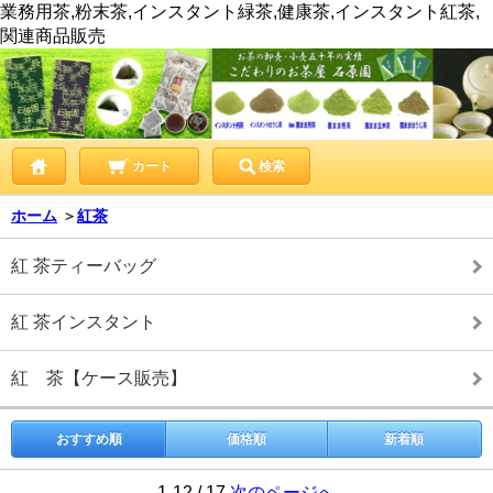
業務用茶,粉末茶,インスタント緑茶,健康茶,インスタント紅茶,
関連商品販売
カート
検索
ホーム
＞
紅茶
紅 茶ティーバッグ
紅 茶インスタント
紅 茶【ケース販売】
おすすめ順
価格順
新着順
1-12 / 17
次のページへ