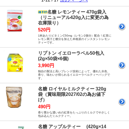
名糖 レモンティー 470g袋入
（リニューアル420g入に変更の為
在庫限り）
520円
1杯あたりビタミンC50mg（レモン2個分）配合！紅茶に
レモン果汁と糖分を加えた本格派のインスタントレモン
ティーです。
リプトン イエローラベル50包入
(2g×50袋×6個)
3,990円
独自の製法と高いブレンド技術によって、優れた水色、
香り、味わいが得られるイエローラベルティーバッグで
す。
名糖 ロイヤルミルクティー 320g
袋（賞味期限2027/02の為お値下
げ）
490円
香り豊かな濃いめの紅茶をたっぷりのミルクでやさしく
包み込んだミルクティー。
名糖 アップルティー (420g×14