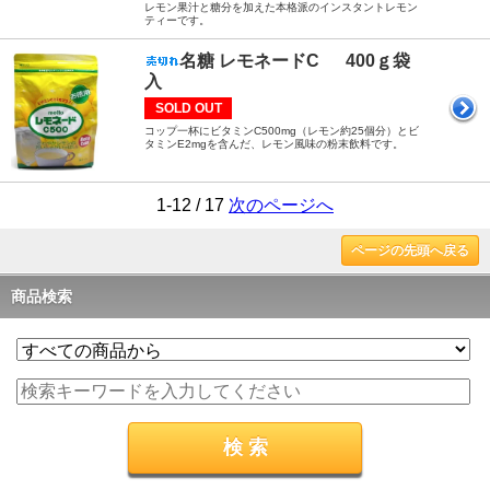
レモン果汁と糖分を加えた本格派のインスタントレモン
ティーです。
名糖 レモネードC 400ｇ袋
入
SOLD OUT
コップ一杯にビタミンC500mg（レモン約25個分）とビ
タミンE2mgを含んだ、レモン風味の粉末飲料です。
1-12 / 17
次のページへ
ページの先頭へ戻る
商品検索