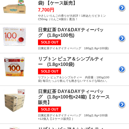
袋) 【ケース販売】
7,700円
やさしいりんごの香りが大好評！1杯あたりビタミン
C50mg（りんご4個分）配合！
日東紅茶 DAY&DAYティーバッ
グ (1.8g×100包)
SOLD OUT
日東紅茶デイ＆デイティーバッグ 180g(1.8g×100袋)
リプトン ピュア＆シンプルティ
ー (1.8g×100袋)
SOLD OUT
リプトン ピュア＆シンプルティー 内容量：180g(100
袋) 毎日たっぷり飲んでも飽きないマイルドな味わい。
日東紅茶 DAY&DAYティーバッ
グ (1.8g×100包×24箱)【２ケース
販売】
SOLD OUT
日東紅茶デイ＆デイティーバッグ 180g(1.8g×100袋
×12個入【２ケース販売】)