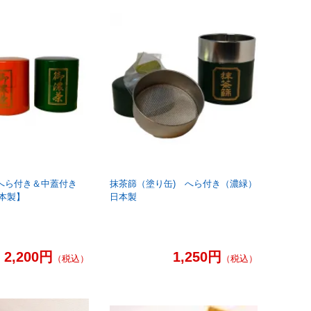
｣へら付き＆中蓋付き
抹茶篩（塗り缶) へら付き（濃緑）
本製】
日本製
2,200円
1,250円
（税込）
（税込）