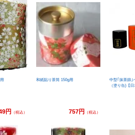
g用
和紙貼り茶筒 150g用
中型｢抹茶篩
（塗り缶)【日
49円
757円
（税込）
（税込）