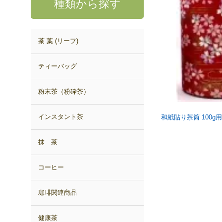
種類から探す
茶 葉 (リーフ)
ティーバッグ
粉末茶（粉砕茶）
インスタント茶
和紙貼り茶筒 100g用
抹 茶
コーヒー
珈琲関連商品
健康茶