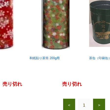
和紙貼り茶筒 200g用
茶缶（印刷缶）
売り切れ
売り切れ
<
1
>