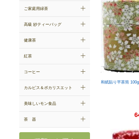
ご家庭用緑茶
高級 紗ティーバッグ
健康茶
紅茶
コーヒー
和紙貼り平茶筒 100
カルピス＆ポカリスエット
美味しいモン食品
6
茶 器