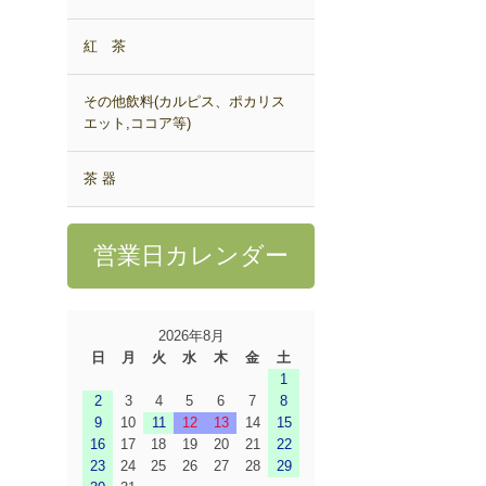
紅 茶
その他飲料(カルピス、ポカリス
エット,ココア等)
茶 器
営業日カレンダー
2026年8月
日
月
火
水
木
金
土
1
2
3
4
5
6
7
8
9
10
11
12
13
14
15
16
17
18
19
20
21
22
23
24
25
26
27
28
29