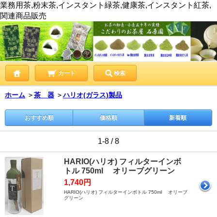
業務用茶,粉末茶,インスタント緑茶,健康茶,インスタント紅茶,
関連商品販売
カート
検索
ホーム
＞
茶 器
＞
ハリオ(ガラス)製品
おすすめ順
価格順
新着順
1-8 / 8
HARIO(ハリオ) フィルターインボ
トル 750ml オリーブグリーン
1,740円
HARIO(ハリオ) フィルターインボトル 750ml オリーブ
グリーン