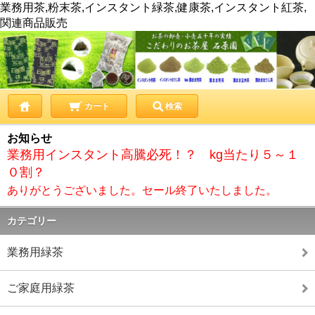
業務用茶,粉末茶,インスタント緑茶,健康茶,インスタント紅茶,
関連商品販売
カート
検索
お知らせ
業務用インスタント高騰必死！？ kg当たり５～１
０割？
ありがとうございました。セール終了いたしました。
カテゴリー
業務用緑茶
ご家庭用緑茶