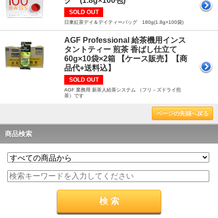
グ (1.8g×100包)
SOLD OUT
日東紅茶デイ＆デイティーバッグ 180g(1.8g×100袋)
AGF Professional 給茶機用インス
タントティー 煎茶 香ばし仕立て
60g×10袋×2箱 【ケース販売】【商
品代+送料込】
SOLD OUT
AGF 業務用 新茶人給茶システム （フリ－ズドライ煎
茶）です
ページの先頭へ戻る
商品検索