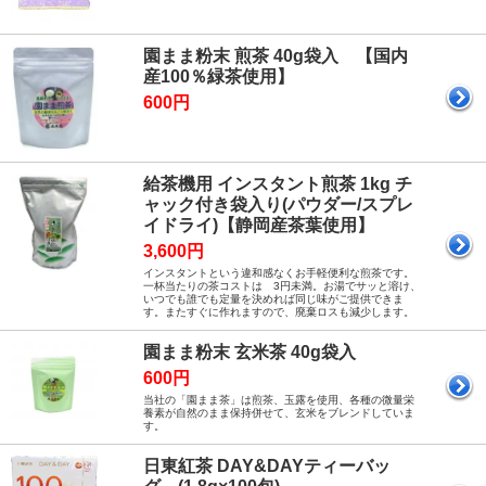
園まま粉末 煎茶 40g袋入 【国内
産100％緑茶使用】
600円
給茶機用 インスタント煎茶 1kg チ
ャック付き袋入り(パウダー/スプレ
イドライ)【静岡産茶葉使用】
3,600円
インスタントという違和感なくお手軽便利な煎茶です。
一杯当たりの茶コストは 3円未満。お湯でサッと溶け、
いつでも誰でも定量を決めれば同じ味がご提供できま
す。またすぐに作れますので、廃棄ロスも減少します。
園まま粉末 玄米茶 40g袋入
600円
当社の「園まま茶」は煎茶、玉露を使用、各種の微量栄
養素が自然のまま保持併せて、玄米をブレンドしていま
す。
日東紅茶 DAY&DAYティーバッ