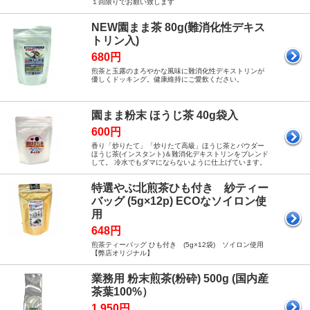
１回限りでお願い致します
NEW園まま茶 80g(難消化性デキス
トリン入)
680円
煎茶と玉露のまろやかな風味に難消化性デキストリンが
優しくドッキング。健康維持にご愛飲ください。
園まま粉末 ほうじ茶 40g袋入
600円
香り「炒りたて」「炒りたて高級」ほうじ茶とパウダー
ほうじ茶(インスタント)＆難消化デキストリンをブレンド
して。 冷水でもダマにならないように仕上げています。
特選やぶ北煎茶ひも付き 紗ティー
バッグ (5g×12p) ECOなソイロン使
用
648円
煎茶ティーバッグ ひも付き (5g×12袋) ソイロン使用
【弊店オリジナル】
業務用 粉末煎茶(粉砕) 500g (国内産
茶葉100%）
1,950円