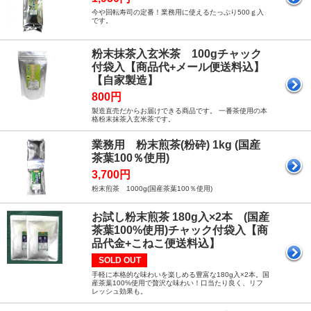
今や回転寿司の定番！業務用に使えるたっぷり500ｇ入
です。
粉末抹茶入玄米茶 100gチャック
付袋入【商品代+メール便送料込】
【自家製造】
800円
製造直売だからお届けできる商品です。 一番茶使用の本
格粉末抹茶入玄米茶です。
業務用 粉末煎茶(粉砕) 1kg (国産
茶葉100％使用)
3,700円
粉末煎茶 1000g(国産茶葉100％使用)
お試し粉末煎茶 180g入×2本 (国産
茶葉100%使用)チャック付袋入【商
品代金+こねこ便送料込】
SOLD OUT
手軽に本格的な味わいを楽しめる豊富な180g入×2本。国
産茶葉100%使用で贅沢な味わい！口当たり良く、リフ
レッシュ効果も。