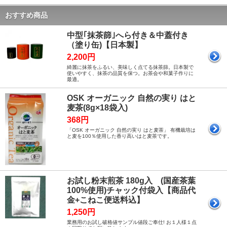
おすすめ商品
中型｢抹茶篩｣へら付き＆中蓋付き
（塗り缶)【日本製】
2,200円
綺麗に抹茶をふるい、美味しく点てる抹茶篩。日本製で
使いやすく、抹茶の品質を保つ。お茶会や和菓子作りに
最適。
OSK オーガニック 自然の実り はと
麦茶(8g×18袋入)
368円
「OSK オーガニック 自然の実り はと麦茶」 有機栽培は
と麦を100％使用した香り高いはと麦茶です。
お試し粉末煎茶 180g入 (国産茶葉
100%使用)チャック付袋入【商品代
金+こねこ便送料込】
1,250円
業務用のお試し破格値サンプル値段ご奉仕! お１人様１点