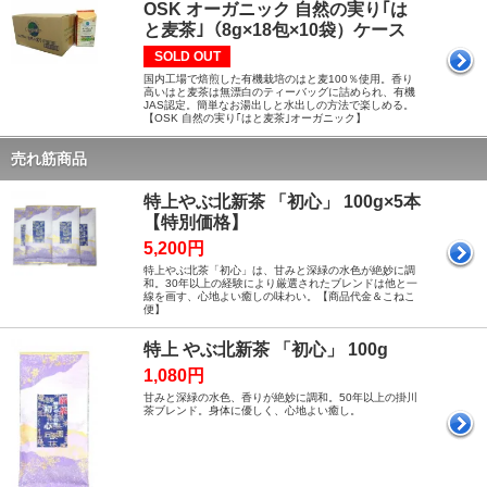
OSK オーガニック 自然の実り｢は
と麦茶｣（8g×18包×10袋）ケース
SOLD OUT
国内工場で焙煎した有機栽培のはと麦100％使用。香り
高いはと麦茶は無漂白のティーバッグに詰められ、有機
JAS認定。簡単なお湯出しと水出しの方法で楽しめる。
【OSK 自然の実り｢はと麦茶｣オーガニック】
売れ筋商品
特上やぶ北新茶 「初心」 100g×5本
【特別価格】
5,200円
特上やぶ北茶「初心」は、甘みと深緑の水色が絶妙に調
和。30年以上の経験により厳選されたブレンドは他と一
線を画す、心地よい癒しの味わい。【商品代金＆こねこ
便】
特上 やぶ北新茶 「初心」 100g
1,080円
甘みと深緑の水色、香りが絶妙に調和。50年以上の掛川
茶ブレンド。身体に優しく、心地よい癒し。