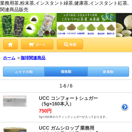
業務用茶,粉末茶,インスタント緑茶,健康茶,インスタント紅茶,
関連商品販売
カート
検索
ホーム
＞
珈琲関連商品
おすすめ順
価格順
新着順
1-6 / 6
UCC コンフォートシュガー
（5g×160本入）
750円
5g×160本のスティックシュガーが入っております。
UCC ガムシロップ 業務用