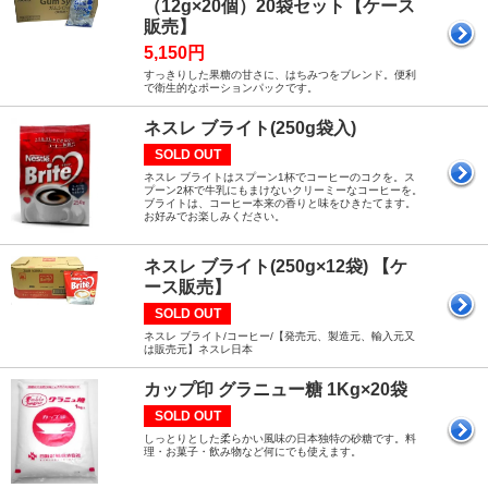
（12g×20個）20袋セット【ケース
販売】
5,150円
すっきりした果糖の甘さに、はちみつをブレンド。便利
で衛生的なポーションパックです。
ネスレ ブライト(250g袋入)
SOLD OUT
ネスレ ブライトはスプーン1杯でコーヒーのコクを。ス
プーン2杯で牛乳にもまけないクリーミーなコーヒーを。
ブライトは、コーヒー本来の香りと味をひきたてます。
お好みでお楽しみください。
ネスレ ブライト(250g×12袋) 【ケ
ース販売】
SOLD OUT
ネスレ ブライト/コーヒー/【発売元、製造元、輸入元又
は販売元】ネスレ日本
カップ印 グラニュー糖 1Kg×20袋
SOLD OUT
しっとりとした柔らかい風味の日本独特の砂糖です。料
理・お菓子・飲み物など何にでも使えます。